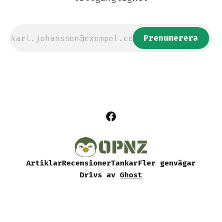
Prenumerera
Artiklar
Recensioner
Tankar
Fler genvägar
Drivs av
Ghost