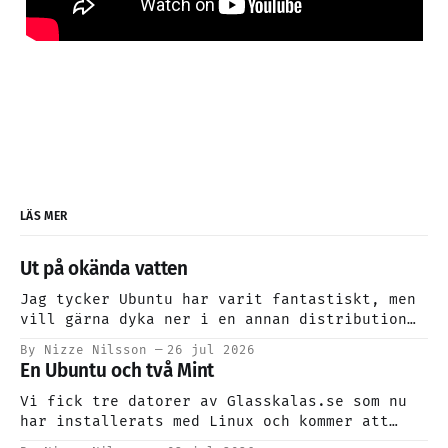
LÄS MER
Ut på okända vatten
Jag tycker Ubuntu har varit fantastiskt, men
vill gärna dyka ner i en annan distribution
för att lite mer på djupet uppleva eventuella
By Nizze Nilsson
26 jul 2026
skillnader. Jag fkommer att fortsätta att
En Ubuntu och två Mint
installera Ubuntu åt nya användare, då jag
kan det bättre.
Vi fick tre datorer av Glasskalas.se som nu
har installerats med Linux och kommer att
skänkas vidare genom Trygga Barnen.