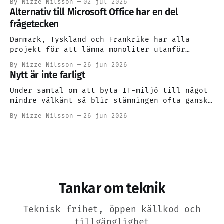
By Nizze Nilsson
02 jul 2026
Alternativ till Microsoft Office har en del
frågetecken
Danmark, Tyskland och Frankrike har alla
projekt för att lämna monoliter utanför
Europa. Det hetsiga politiska klimatet har
By Nizze Nilsson
26 jun 2026
eldat på oron, och man ser sig om efter
Nytt är inte farligt
alternativ. Ett alternativ finns, Euro-
Office, men det finns också frågetecken.
Under samtal om att byta IT-miljö till något
mindre välkänt så blir stämningen ofta ganska
spänd. Jag ser att till och med kollegor i
By Nizze Nilsson
26 jun 2026
IT-branschen många gånger börjar skruva på
sig lite oroligt.
Tankar om teknik
Teknisk frihet, öppen källkod och
tillgänglighet