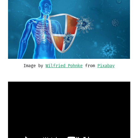
Image by 
Wilfried Pohnke
 from 
Pixabay